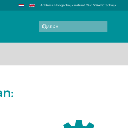
Address: Hoogschaijksestraat 37-c 5374EC Schaijk
an: