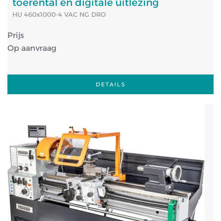
toerental en digitale uitlezing
HU 460x1000-4 VAC NG DRO
Prijs
Op aanvraag
DETAILS