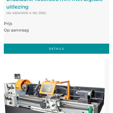
uitlezing
HU 460x1500-4 NG DRO
Prijs
Op aanvraag
DETAILS