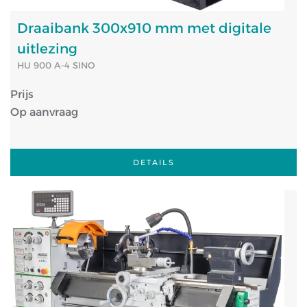
Draaibank 300x910 mm met digitale
uitlezing
HU 900 A-4 SINO
Prijs
Op aanvraag
DETAILS