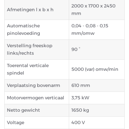
2000 x 1700 x 2450
Afmetingen l x b x h
mm
Automatische
0,04 - 0,08 - 0,15
pinolevoeding
mm/omw
Verstelling freeskop
90 °
links/rechts
Toerental verticale
5000 (var) omw/min
spindel
Verplaatsing bovenarm
610 mm
Motorvermogen verticaal
3,75 kW
Netto gewicht
1650 kg
Voltage
400 V