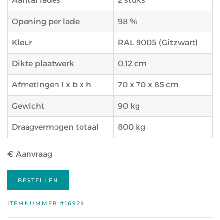
Aantal lades
2 stuks
Opening per lade
98 %
Kleur
RAL 9005 (Gitzwart)
Dikte plaatwerk
0,12 cm
Afmetingen l x b x h
70 x 70 x 85 cm
Gewicht
90 kg
Draagvermogen totaal
800 kg
€ Aanvraag
BESTELLEN
ITEMNUMMER #16929